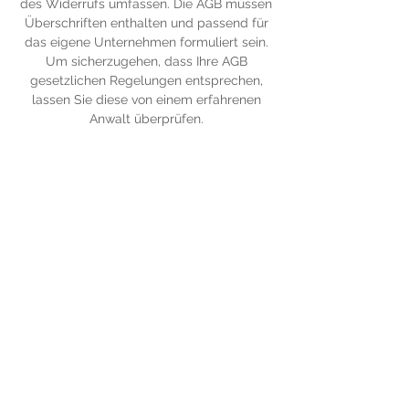
des Widerrufs umfassen. Die AGB müssen
Überschriften enthalten und passend für
das eigene Unternehmen formuliert sein.
Um sicherzugehen, dass Ihre AGB
gesetzlichen Regelungen entsprechen,
lassen Sie diese von einem erfahrenen
Anwalt überprüfen.
Nach oben
Impressum
Datenschutz
@ 2022 Andreas WIes
Erstellt mit
Wix.com